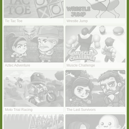
Tic Tac Toe
Wrestle Jump
Aztec Adventure
Muscle Challenge
Moto Trial Racing
The Last Survivors