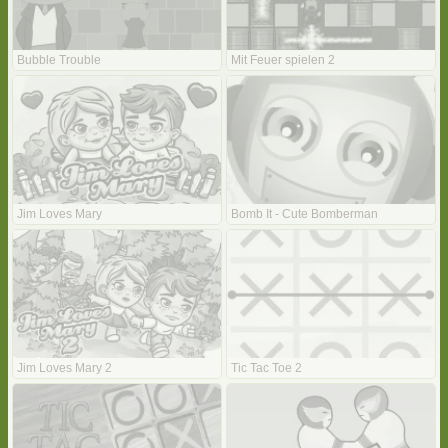
Bubble Trouble
Mit Feuer spielen 2
Jim Loves Mary
Bomb It - Cute Bomberman
Jim Loves Mary 2
Tic Tac Toe 2