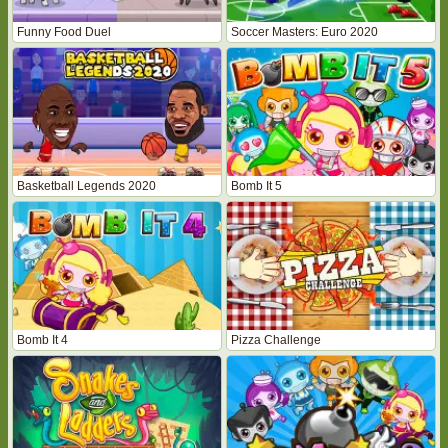
Funny Food Duel
Soccer Masters: Euro 2020
Basketball Legends 2020
Bomb It 5
Bomb It 4
Pizza Challenge