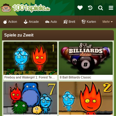
Action
Arcade
Auto
Brett
Karten
Mehr
Spiele zu Zweit
Fireboy and Watergirl 1: Forest Temple
8 Ball Billiards Classic