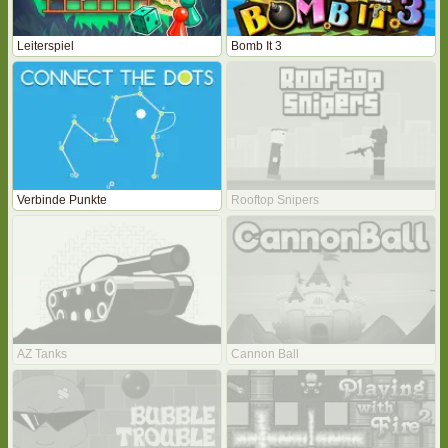
Leiterspiel
Bomb It 3
Verbinde Punkte
Rooftop Snipers
AZ Tanks
Cannon Ball