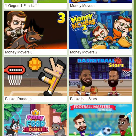
1 Gegen 1 Fussball
Money Movers
Money Movers 3
Money Movers 2
Basket Random
Basketball Stars