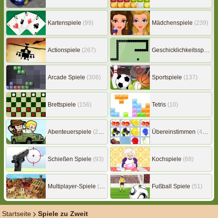
Kartenspiele
(99)
Mädchenspiele
(239)
Actionspiele
(267)
Geschicklichkeitsspiele
(
Arcade Spiele
(306)
Sportspiele
(137)
Brettspiele
(156)
Tetris
(10)
Abenteuerspiele
(217)
Übereinstimmen
(453)
Schießen Spiele
(93)
Kochspiele
(68)
Multiplayer-Spiele
(149)
Fußball Spiele
(51)
Startseite
Spiele zu Zweit