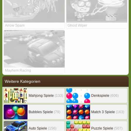
Arrow Spam
Ghost Wiper
Mayhem Racing
Weitere Kategorien
Mahjong Spiele
(133)
Denkspiele
(606)
Bubbles Spiele
(79)
Match 3 Spiele
(163)
Auto Spiele
(156)
Puzzle Spiele
(507)