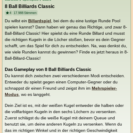
8 Ball Billiards Classic
4
17.988
Stimmen
Du willst ein
Billardspiel
, bei dem du eine lustige Runde Pool
spielen kannst? Dann haben wir genau das Richtige, und zwar 8-
Ball-Billard Classic! Hier spielst du eine Runde Billard und musst
die richtigen Kugeln in die Löcher stoßen, bevor es dein Gegner
schafft, um das Spiel für dich zu entscheiden. Na, was denkst du,
wie viele Runden kannst du gewinnen? Finde es jetzt heraus in 8-
Ball-Billard-Classic!
Das Gameplay von 8 Ball Billiards Classic
Du kannst dich zwischen zwei verschiedenen Modi entscheiden.
Entweder du spielst gegen einen Computer-Gegner oder du
schnappst dir einen Freund und zeigst ihm im
Mehrspieler-
Modus
, wo es langgeht.
Dein Ziel ist es, mit der weißen Kugel entweder die halben oder
die vollfarbigen Kugeln in den sechs Löchern zu versenken.
Zuerst schlägst du die weiße Kugel mit deinem Queue und
benutzt sie, um deine anderen Kugeln zu versenken. Wenn du
das im richtigen Winkel und in der richtigen Geschwindigkeit