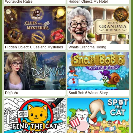
Wortsuche Rätsel
Hidden Object: My Hotel
Hidden Object: Clues and Mysteries
Whats Grandma Hiding
Déjà Vu
Snail Bob 6 Winter Story