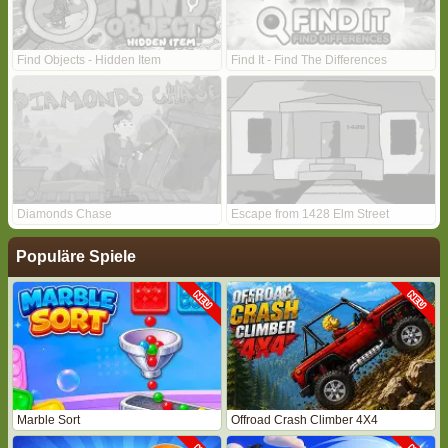
Find Objects - Hidden Item
Find It - Find The Differences
Diamonds Chase
Escape from 1428 Elm Street
Populäre Spiele
Marble Sort
Offroad Crash Climber 4X4