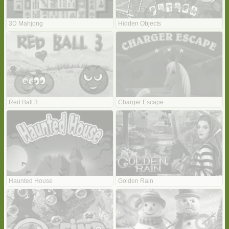
3D Mahjong
Hidden Objects
Red Ball 3
Charger Escape
Haunted House
Golden Rain