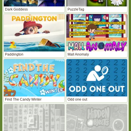
Dark Goddess
PuzzleTag
Paddington
Mall Anomaly
Find The Candy Winter
Odd one out