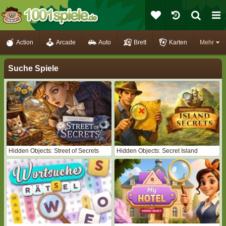
Action
Arcade
Auto
Brett
Karten
Mehr
Suche Spiele
Hidden Objects: Street of Secrets
Hidden Objects: Secret Island