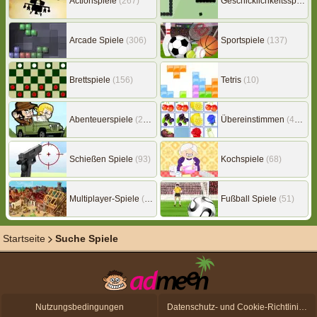
Actionspiele
(267)
Geschicklichkeitsspiele
(
Arcade Spiele
(306)
Sportspiele
(137)
Brettspiele
(156)
Tetris
(10)
Abenteuerspiele
(217)
Übereinstimmen
(453)
Schießen Spiele
(93)
Kochspiele
(68)
Multiplayer-Spiele
(149)
Fußball Spiele
(51)
Startseite
Suche Spiele
Nutzungsbedingungen
Datenschutz- und Cookie-Richtlinien