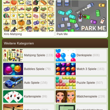
Kris Mahjong
Park Me
Weitere Kategorien
Mahjong Spiele
(133)
Denkspiele
(606)
Bubbles Spiele
(79)
Match 3 Spiele
(163)
Auto Spiele
(156)
Puzzle Spiele
(507)
Kartenspiele
(99)
Mädchenspiele
(239)