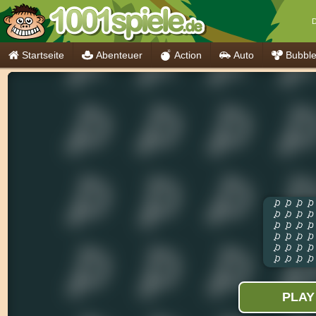
D
Startseite
Abenteuer
Action
Auto
Bubbl