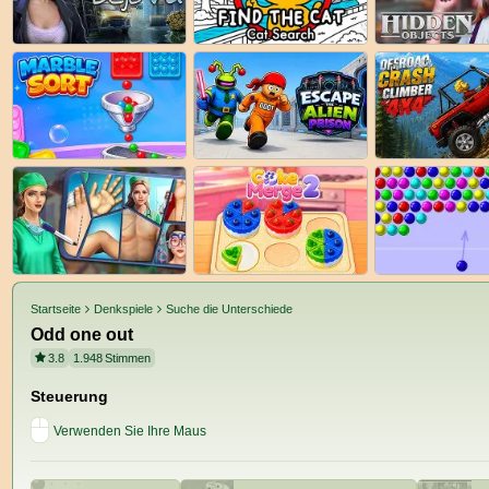
Startseite
Denkspiele
Suche die Unterschiede
Odd one out
3.8
1.948
Stimmen
Steuerung
Verwenden Sie Ihre Maus