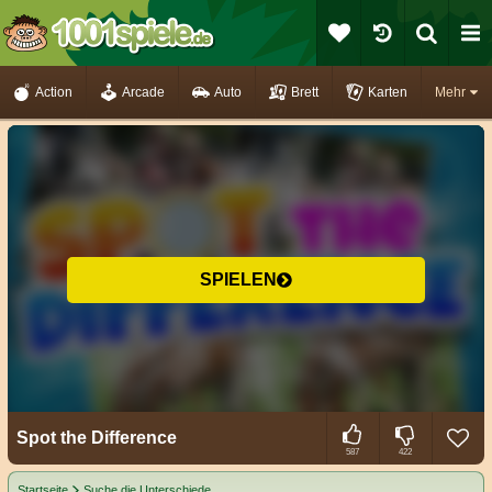
Action
Arcade
Auto
Brett
Karten
Mehr
SPIELEN
Spot the Difference
587
422
Startseite
Suche die Unterschiede