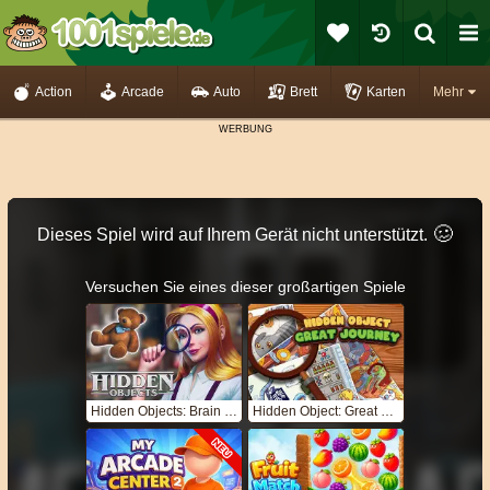
Action
Arcade
Auto
Brett
Karten
Mehr
🥴️
Dieses Spiel wird auf Ihrem Gerät nicht unterstützt.
Versuchen Sie eines dieser großartigen Spiele
Hidden Objects: Brain Teaser
Hidden Object: Great Journey