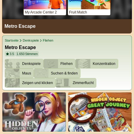
My Arcade Center 2
Fruit Match
Metro Escape
Startseite
Denkspiele
Fliehen
Metro Escape
3.5
1.650
Stimmen
Denkspiele
Fliehen
Konzentration
Maus
Suchen & finden
Zeigen und klicken
Zimmerflucht