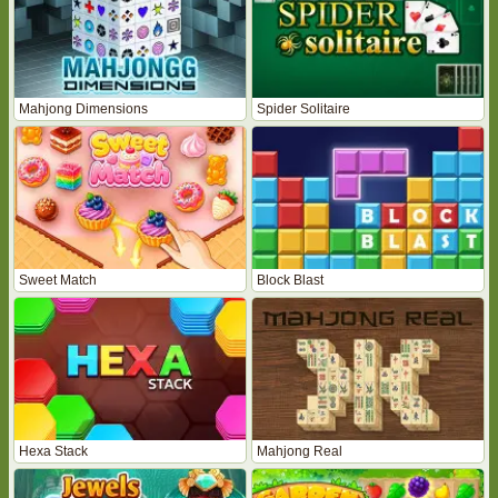
Mahjong Dimensions
Spider Solitaire
Sweet Match
Block Blast
Hexa Stack
Mahjong Real