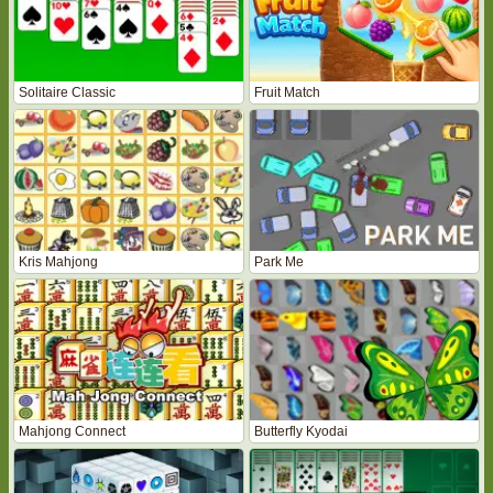
Solitaire Classic
Fruit Match
Kris Mahjong
Park Me
Mahjong Connect
Butterfly Kyodai