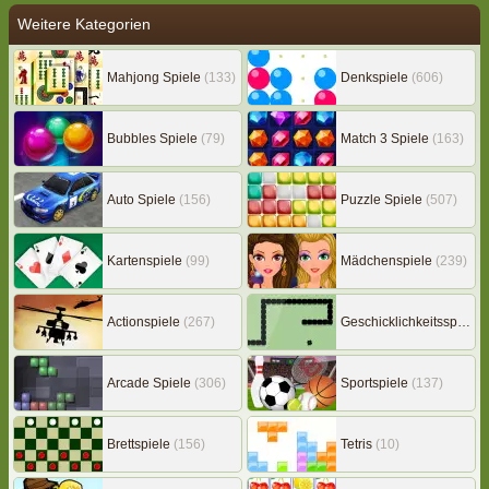
Weitere Kategorien
Mahjong Spiele
(133)
Denkspiele
(606)
Bubbles Spiele
(79)
Match 3 Spiele
(163)
Auto Spiele
(156)
Puzzle Spiele
(507)
Kartenspiele
(99)
Mädchenspiele
(239)
Actionspiele
(267)
Geschicklichkeitsspiele
(
Arcade Spiele
(306)
Sportspiele
(137)
Brettspiele
(156)
Tetris
(10)