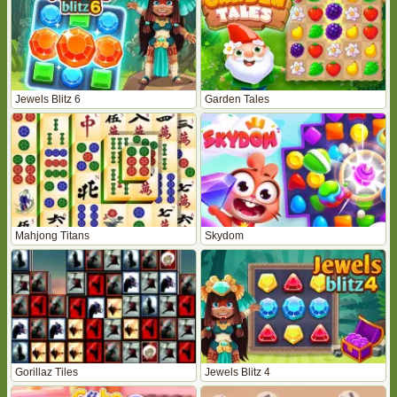
Jewels Blitz 6
Garden Tales
Mahjong Titans
Skydom
Gorillaz Tiles
Jewels Blitz 4