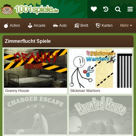
Action
Arcade
Auto
Brett
Karten
Mehr
Zimmerflucht Spiele
Granny House
Stickman Warriors