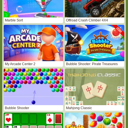
Marble Sort
Offroad Crash Climber 4X4
My Arcade Center 2
Bubble Shooter: Pirate Treasures
Bubble Shooter
Mahjong Classic