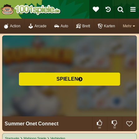
Action
Arcade
Auto
Brett
Karten
Mehr
SPIELEN
Summer Onet Connect
84
50
Startseite
Mahjong Spiele
Verbinden