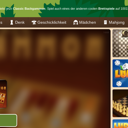
elst jetzt
Classic Backgammon
. Spiel auch eines der anderen coolen
Brettspiele
auf 1001S
es
Denk
Geschicklichkeit
Mädchen
Mahjong