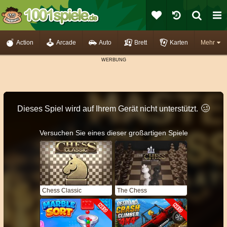
Action
Arcade
Auto
Brett
Karten
Mehr
🥴️
Dieses Spiel wird auf Ihrem Gerät nicht unterstützt.
Versuchen Sie eines dieser großartigen Spiele
Chess Classic
The Chess