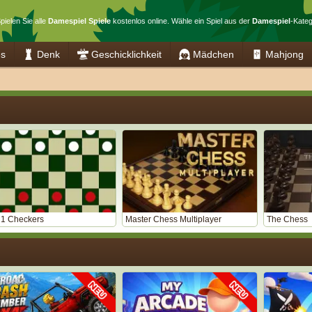
pielen Sie alle
Damespiel Spiele
kostenlos online. Wähle ein Spiel aus der
Damespiel
-Kateg
es
Denk
Geschicklichkeit
Mädchen
Mahjong
n 1 Checkers
Master Chess Multiplayer
The Chess