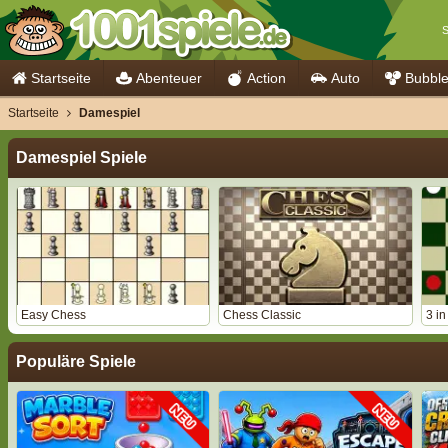
S
Startseite
Abenteuer
Action
Auto
Bubbl
Startseite
Damespiel
Damespiel Spiele
Easy Chess
Chess Classic
3 i
Populäre Spiele