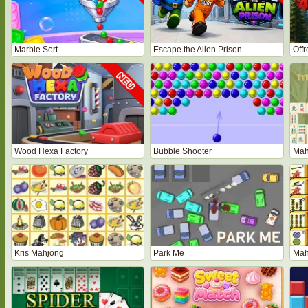
Marble Sort
Escape the Alien Prison
Off
Wood Hexa Factory
Bubble Shooter
Mah
Kris Mahjong
Park Me
Mah