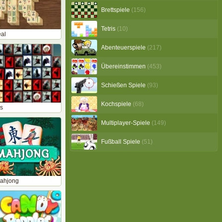
Brettspiele
(156)
Tetris
(10)
al
Abenteuerspiele
(217)
Übereinstimmen
(453)
Schießen Spiele
(93)
Kochspiele
(68)
es
Multiplayer-Spiele
(149)
Fußball Spiele
(51)
ahjong