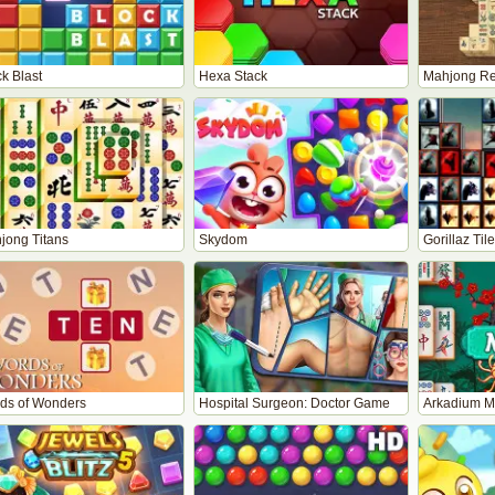
k Blast
Hexa Stack
Mahjong Re
jong Titans
Skydom
Gorillaz Til
ds of Wonders
Hospital Surgeon: Doctor Game
Arkadium M