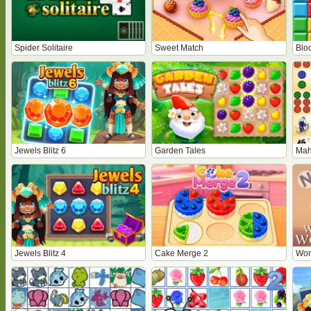
Spider Solitaire
Sweet Match
Bloc
Jewels Blitz 6
Garden Tales
Mah
Jewels Blitz 4
Cake Merge 2
Wor