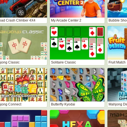
road Crash Climber 4X4
My Arcade Center 2
Bubble Shoo
jong Classic
Solitaire Classic
Fruit Match
jong Connect
Butterfly Kyodai
Mahjong Di