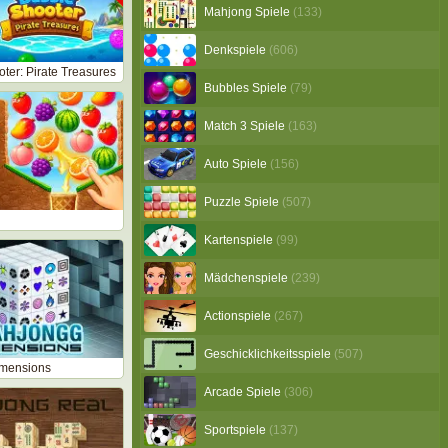
Mahjong Spiele
(133)
Denkspiele
(606)
ter: Pirate Treasures
Bubbles Spiele
(79)
Match 3 Spiele
(163)
Auto Spiele
(156)
Puzzle Spiele
(507)
Kartenspiele
(99)
Mädchenspiele
(239)
Actionspiele
(267)
Geschicklichkeitsspiele
(507)
mensions
Arcade Spiele
(306)
Sportspiele
(137)