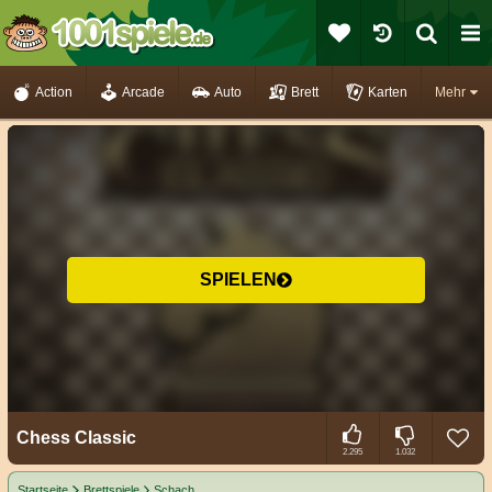
Action
Arcade
Auto
Brett
Karten
Mehr
SPIELEN
Chess Classic
2.295
1.032
Startseite
Brettspiele
Schach