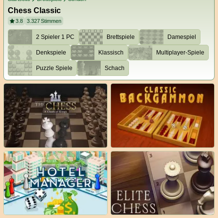
Chess Classic
3.8
3.327
Stimmen
2 Spieler 1 PC
Brettspiele
Damespiel
Denkspiele
Klassisch
Multiplayer-Spiele
Puzzle Spiele
Schach