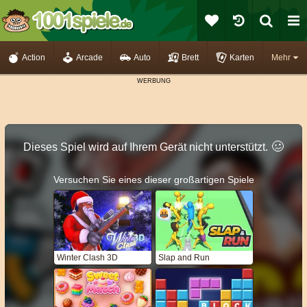
Action
Arcade
Auto
Brett
Karten
Mehr
🥴️
Dieses Spiel wird auf Ihrem Gerät nicht unterstützt.
Versuchen Sie eines dieser großartigen Spiele
Winter Clash 3D
Slap and Run