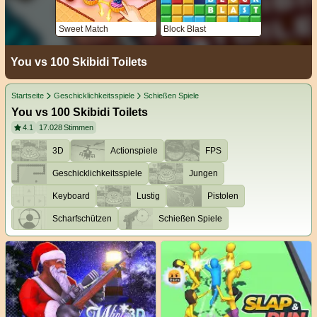
Sweet Match
Block Blast
You vs 100 Skibidi Toilets
Startseite
Geschicklichkeitsspiele
Schießen Spiele
You vs 100 Skibidi Toilets
4.1
17.028
Stimmen
3D
Actionspiele
FPS
Geschicklichkeitsspiele
Jungen
Keyboard
Lustig
Pistolen
Scharfschützen
Schießen Spiele