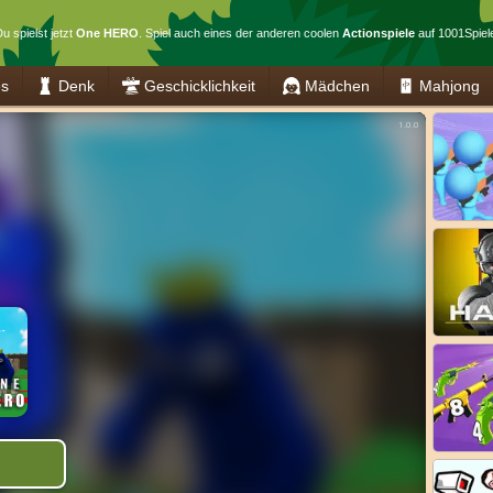
u spielst jetzt
One HERO
. Spiel auch eines der anderen coolen
Actionspiele
auf 1001Spiel
es
Denk
Geschicklichkeit
Mädchen
Mahjong