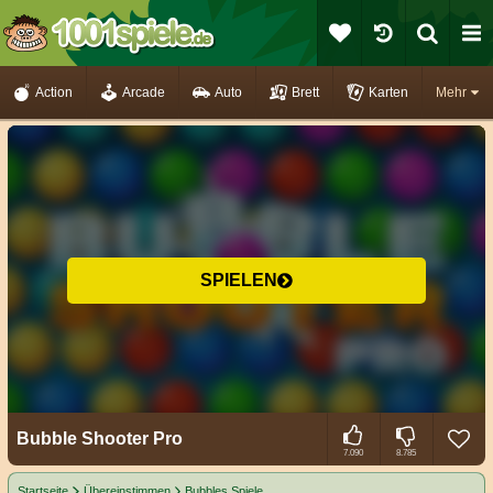
Action
Arcade
Auto
Brett
Karten
Mehr
SPIELEN
Bubble Shooter Pro
7.090
8.785
Startseite
Übereinstimmen
Bubbles Spiele