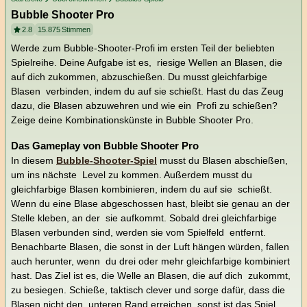
Bubble Shooter Pro
2.8
15.875
Stimmen
Werde zum Bubble-Shooter-Profi im ersten Teil der beliebten
Spielreihe. Deine Aufgabe ist es, riesige Wellen an Blasen, die
auf dich zukommen, abzuschießen. Du musst gleichfarbige
Blasen verbinden, indem du auf sie schießt. Hast du das Zeug
dazu, die Blasen abzuwehren und wie ein Profi zu schießen?
Zeige deine Kombinationskünste in Bubble Shooter Pro.
Das Gameplay von Bubble Shooter Pro
In diesem
Bubble-Shooter-Spiel
musst du Blasen abschießen,
um ins nächste Level zu kommen. Außerdem musst du
gleichfarbige Blasen kombinieren, indem du auf sie schießt.
Wenn du eine Blase abgeschossen hast, bleibt sie genau an der
Stelle kleben, an der sie aufkommt. Sobald drei gleichfarbige
Blasen verbunden sind, werden sie vom Spielfeld entfernt.
Benachbarte Blasen, die sonst in der Luft hängen würden, fallen
auch herunter, wenn du drei oder mehr gleichfarbige kombiniert
hast. Das Ziel ist es, die Welle an Blasen, die auf dich zukommt,
zu besiegen. Schieße, taktisch clever und sorge dafür, dass die
Blasen nicht den unteren Rand erreichen, sonst ist das Spiel