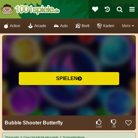
Action
Arcade
Auto
Brett
Karten
Mehr
SPIELEN
Bubble Shooter Butterfly
2.034
719
Startseite
Geschicklichkeitsspiele
Schmetterlinge