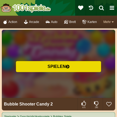
Action
Arcade
Auto
Brett
Karten
Mehr
SPIELEN
Bubble Shooter Candy 2
675
290
Startseite
Geschicklichkeitsspiele
Bubbles Spiele