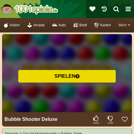
Action
Arcade
Auto
Brett
Karten
Mehr
SPIELEN
Bubble Shooter Deluxe
6.606
4.849
Startseite
Geschicklichkeitsspiele
Bubbles Spiele