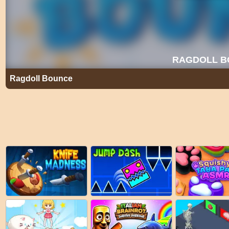
Ragdoll Bounce