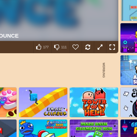
177
111