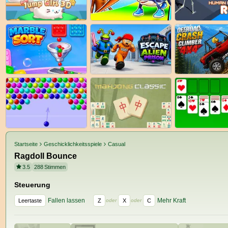
Startseite
Geschicklichkeitsspiele
Casual
Ragdoll Bounce
3.5
288
Stimmen
Steuerung
Fallen lassen
Mehr Kraft
Leertaste
Z
X
C
oder
oder