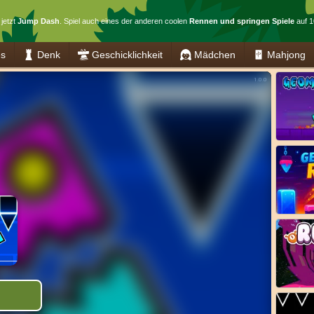
 jetzt
Jump Dash
. Spiel auch eines der anderen coolen
Rennen und springen Spiele
auf 1
es
Denk
Geschicklichkeit
Mädchen
Mahjong