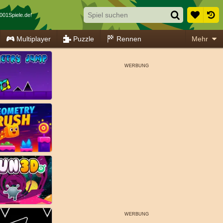
001Spiele.de!
Multiplayer
Puzzle
Rennen
Mehr