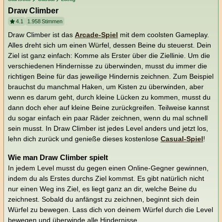
Draw Climber
4.1
1.958
Stimmen
Draw Climber ist das
Arcade-Spiel
mit dem coolsten Gameplay.
Alles dreht sich um einen Würfel, dessen Beine du steuerst. Dein
Ziel ist ganz einfach: Komme als Erster über die Ziellinie. Um die
verschiedenen Hindernisse zu überwinden, musst du immer die
richtigen Beine für das jeweilige Hindernis zeichnen. Zum Beispiel
brauchst du manchmal Haken, um Kisten zu überwinden, aber
wenn es darum geht, durch kleine Lücken zu kommen, musst du
dann doch eher auf kleine Beine zurückgreifen. Teilweise kannst
du sogar einfach ein paar Räder zeichnen, wenn du mal schnell
sein musst. In Draw Climber ist jedes Level anders und jetzt los,
lehn dich zurück und genieße dieses kostenlose
Casual-Spiel
!
Wie man Draw Climber spielt
In jedem Level musst du gegen einen Online-Gegner gewinnen,
indem du als Erstes durchs Ziel kommst. Es gibt natürlich nicht
nur einen Weg ins Ziel, es liegt ganz an dir, welche Beine du
zeichnest. Sobald du anfängst zu zeichnen, beginnt sich dein
Würfel zu bewegen. Lass dich von deinem Würfel durch die Level
bewegen und überwinde alle Hindernisse.