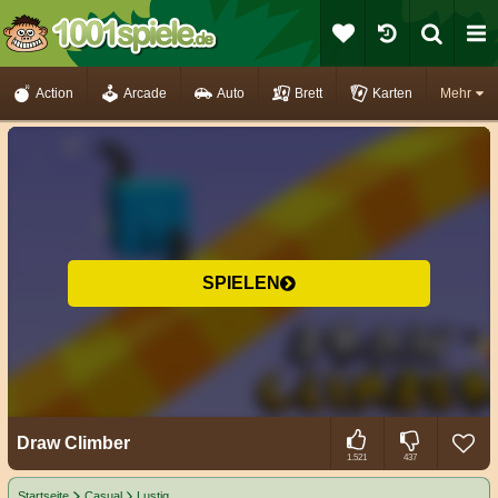
Action
Arcade
Auto
Brett
Karten
Mehr
SPIELEN
Draw Climber
1.521
437
Startseite
Casual
Lustig