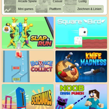
Arcade Spiele
Casual
Lustig
Mini games
Plattform
Zeichnen & Linien