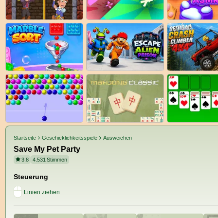
Startseite
Geschicklichkeitsspiele
Ausweichen
Save My Pet Party
3.8
4.531
Stimmen
Steuerung
Linien ziehen