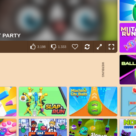
3.198
1.333