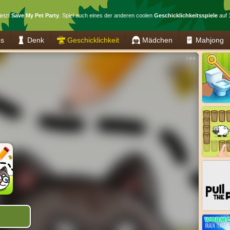
jetzt
Save My Pet Party
. Spiel auch eines der anderen coolen
Geschicklichkeitsspiele
auf 
es
Denk
Geschicklichkeit
Mädchen
Mahjong