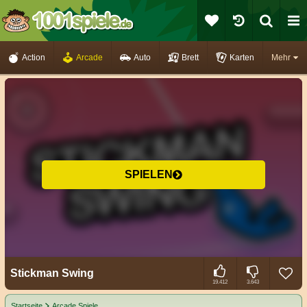
Action
Arcade
Auto
Brett
Karten
Mehr
SPIELEN
Stickman Swing
19.412
3.643
Startseite
Arcade Spiele