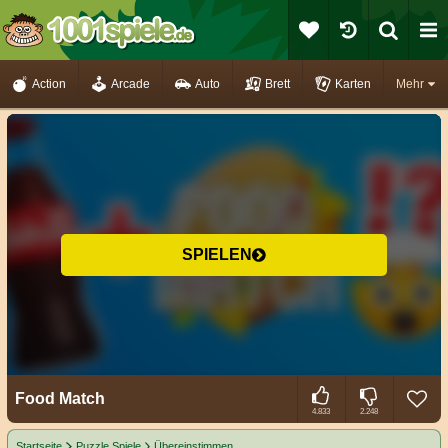
Action
Arcade
Auto
Brett
Karten
Mehr
SPIELEN
Food Match
4.833
2.248
Startseite
Puzzle Spiele
Übereinstimmen