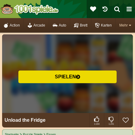
Action
Arcade
Auto
Brett
Karten
Mehr
SPIELEN
Unload the Fridge
3.164
1.241
Startseite
Puzzle Spiele
Essen