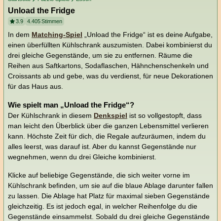
Unload the Fridge
3.9
4.405
Stimmen
In dem
Matching-Spiel
„Unload the Fridge“ ist es deine Aufgabe,
einen überfüllten Kühlschrank auszumisten. Dabei kombinierst du
drei gleiche Gegenstände, um sie zu entfernen. Räume die
Reihen aus Saftkartons, Sodaflaschen, Hähnchenschenkeln und
Croissants ab und gebe, was du verdienst, für neue Dekorationen
für das Haus aus.
Wie spielt man „Unload the Fridge“?
Der Kühlschrank in diesem
Denkspiel
ist so vollgestopft, dass
man leicht den Überblick über die ganzen Lebensmittel verlieren
kann. Höchste Zeit für dich, die Regale aufzuräumen, indem du
alles leerst, was darauf ist. Aber du kannst Gegenstände nur
wegnehmen, wenn du drei Gleiche kombinierst.
Klicke auf beliebige Gegenstände, die sich weiter vorne im
Kühlschrank befinden, um sie auf die blaue Ablage darunter fallen
zu lassen. Die Ablage hat Platz für maximal sieben Gegenstände
gleichzeitig. Es ist jedoch egal, in welcher Reihenfolge du die
Gegenstände einsammelst. Sobald du drei gleiche Gegenstände