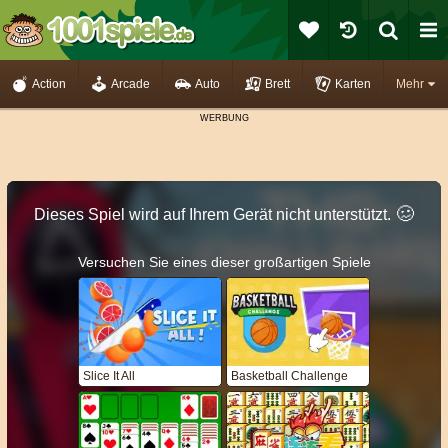
Action
Arcade
Auto
Brett
Karten
Mehr
🥴️
Dieses Spiel wird auf Ihrem Gerät nicht unterstützt.
Versuchen Sie eines dieser großartigen Spiele
Slice It All
Basketball Challenge