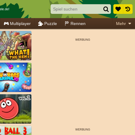
ele.de!
Multiplayer
Puzzle
Rennen
Mehr