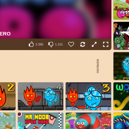
3.386
1.101