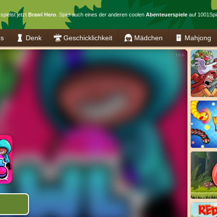
spielst jetzt
Brawl Hero
. Spiel auch eines der anderen coolen
Abenteuerspiele
auf 1001Spi
es
Denk
Geschicklichkeit
Mädchen
Mahjong