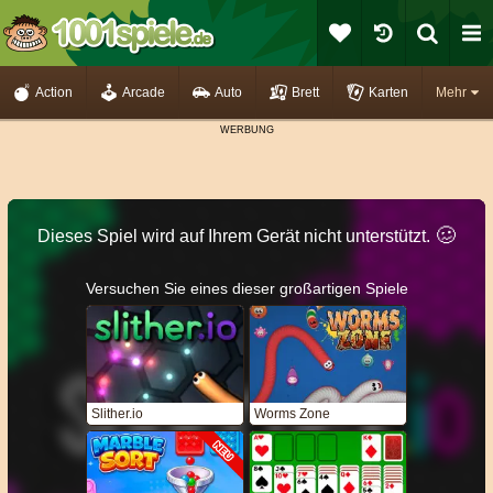
Action
Arcade
Auto
Brett
Karten
Mehr
🥴️
Dieses Spiel wird auf Ihrem Gerät nicht unterstützt.
Versuchen Sie eines dieser großartigen Spiele
Slither.io
Worms Zone