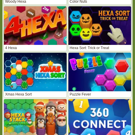
Woody Hexa
Color Nuts
4 Hexa
Hexa Sort: Trick or Treat
Xmas Hexa Sort
Puzzle Fever