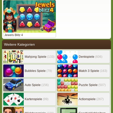
Jewels Blitz 4
Weitere Kategorien
Mahjong Spiele
(133)
Denkspiele
(606)
Bubbles Spiele
(79)
Match 3 Spiele
(163)
Auto Spiele
(156)
Puzzle Spiele
(507)
Kartenspiele
(99)
Actionspiele
(267)