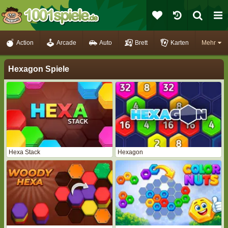
Action
Arcade
Auto
Brett
Karten
Mehr
Hexagon Spiele
Hexa Stack
Hexagon