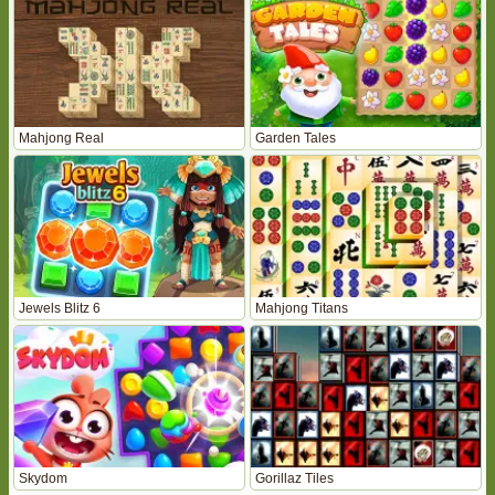
Mahjong Real
Garden Tales
Jewels Blitz 6
Mahjong Titans
Skydom
Gorillaz Tiles