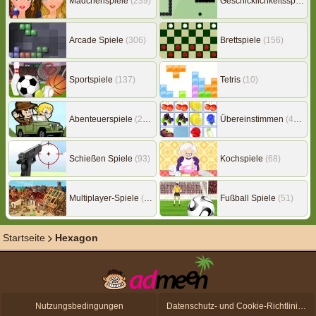
Mädchenspiele
(239)
Geschicklichkeitsspiele
(
Arcade Spiele
(306)
Brettspiele
(156)
Sportspiele
(137)
Tetris
(10)
Abenteuerspiele
(217)
Übereinstimmen
(453)
Schießen Spiele
(93)
Kochspiele
(68)
Multiplayer-Spiele
(149)
Fußball Spiele
(51)
Startseite
Hexagon
Nutzungsbedingungen
Datenschutz- und Cookie-Richtlinien