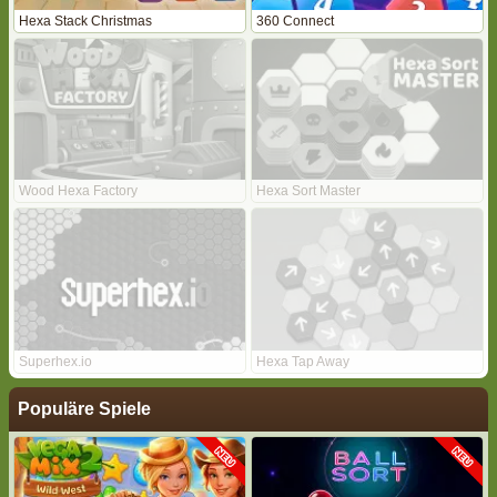
Hexa Stack Christmas
360 Connect
Wood Hexa Factory
Hexa Sort Master
Superhex.io
Hexa Tap Away
Populäre Spiele