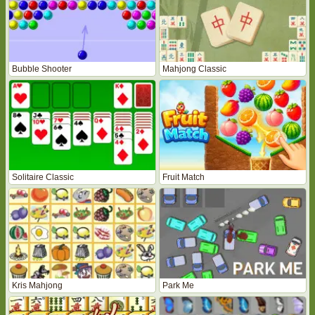
Bubble Shooter
Mahjong Classic
Solitaire Classic
Fruit Match
Kris Mahjong
Park Me