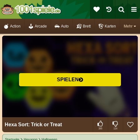
Action
Arcade
Auto
Brett
Karten
Mehr
SPIELEN
Hexa Sort: Trick or Treat
395
114
Startseite
Hexagon
Halloween