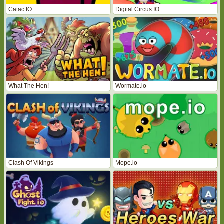
Catac.IO
Digital Circus IO
What The Hen!
Wormate.io
Clash Of Vikings
Mope.io