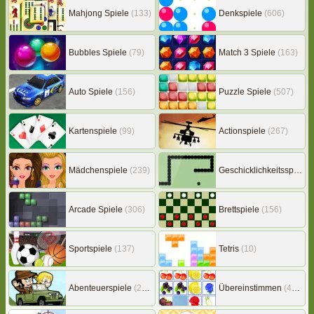
Mahjong Spiele
(133)
Denkspiele
(606)
Bubbles Spiele
(79)
Match 3 Spiele
(163)
Auto Spiele
(156)
Puzzle Spiele
(507)
Kartenspiele
(99)
Actionspiele
(267)
Mädchenspiele
(239)
Geschicklichkeitsspiele
(
Arcade Spiele
(306)
Brettspiele
(156)
Sportspiele
(137)
Tetris
(10)
Abenteuerspiele
(217)
Übereinstimmen
(453)