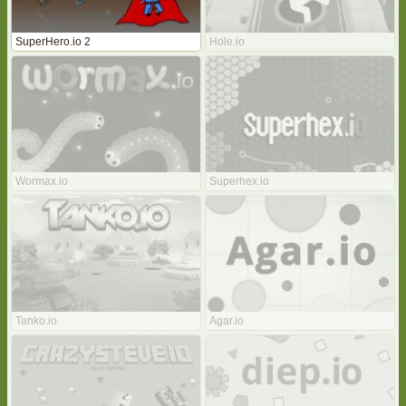
SuperHero.io 2
Hole.io
Wormax.io
Superhex.io
Tanko.io
Agar.io