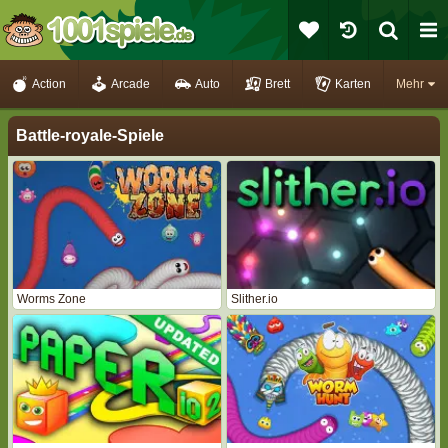
Action
Arcade
Auto
Brett
Karten
Mehr
Battle-royale-Spiele
Worms Zone
Slither.io