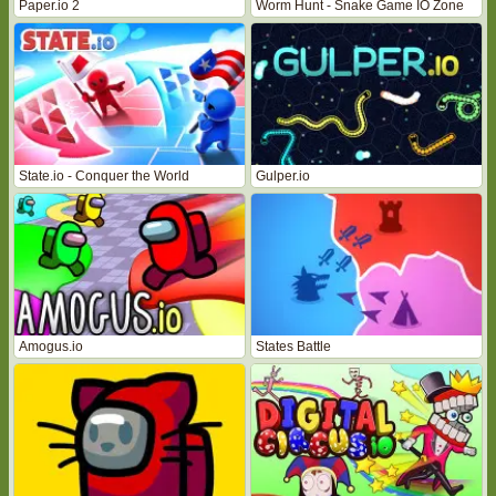
Paper.io 2
Worm Hunt - Snake Game IO Zone
State.io - Conquer the World
Gulper.io
Amogus.io
States Battle