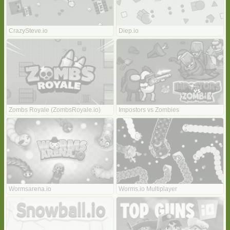
CrazySteve.io
Diep.io
Zombs Royale (ZombsRoyale.io)
Impostors vs Zombies
Wormsarena.io
Worms.io Multiplayer