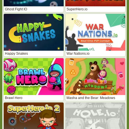
Ghost Fight IO
SuperHero.io
Happy Snakes
War Nations.io
Brawl Hero
Masha and the Bear: Meadows