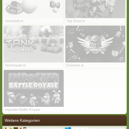
Snowball.io
Top Guns.io
Tankroyale.io
Evowars.io
Imposter Battle Royale
Weitere Kategorien