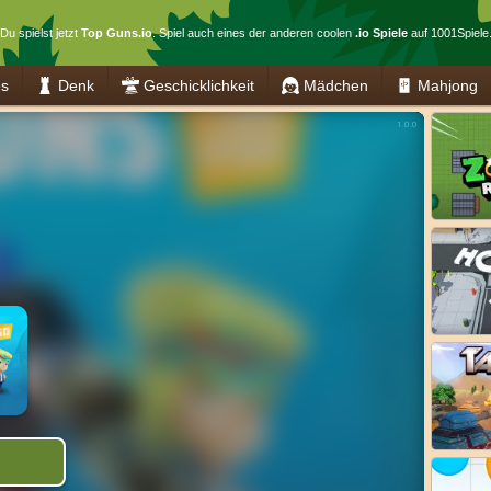
Du spielst jetzt
Top Guns.io
. Spiel auch eines der anderen coolen
.io Spiele
auf 1001Spiele
es
Denk
Geschicklichkeit
Mädchen
Mahjong