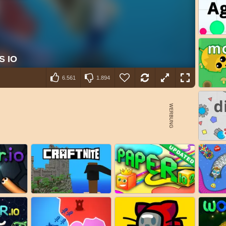
6.561
1.894