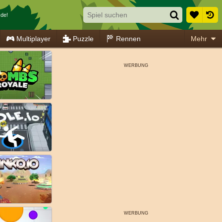
.de!
Multiplayer
Puzzle
Rennen
Mehr