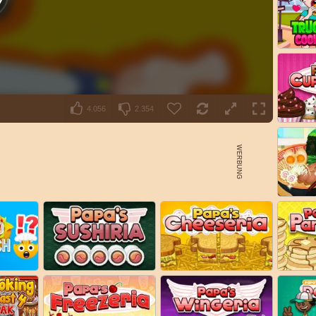
4.056
2.354