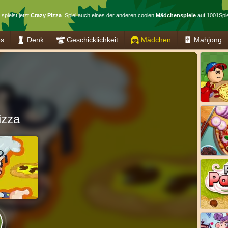
spielst jetzt
Crazy Pizza
. Spiel auch eines der anderen coolen
Mädchenspiele
auf 1001Spie
es
Denk
Geschicklichkeit
Mädchen
Mahjong
izza