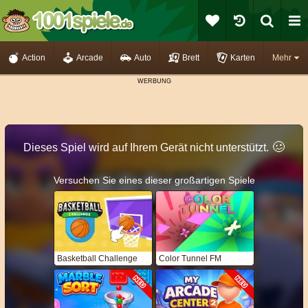
Action
Arcade
Auto
Brett
Karten
Mehr
🥴️
Dieses Spiel wird auf Ihrem Gerät nicht unterstützt.
Versuchen Sie eines dieser großartigen Spiele
Basketball Challenge
Color Tunnel FM