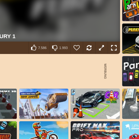
7.586
1.993