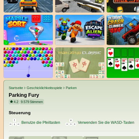
Startseite
Geschicklichkeitsspiele
Parken
Parking Fury
4.2
9.579
Stimmen
Steuerung
Benutze die Pfeiltasten
Verwenden Sie die WASD-Tasten