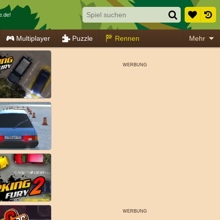
e.de!
Multiplayer
Puzzle
Rennen
Mehr