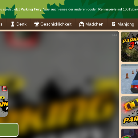
u spielst jetzt
Parking Fury
. Spiel auch eines der anderen coolen
Rennspiele
auf 1001Spiel
es
Denk
Geschicklichkeit
Mädchen
Mahjong