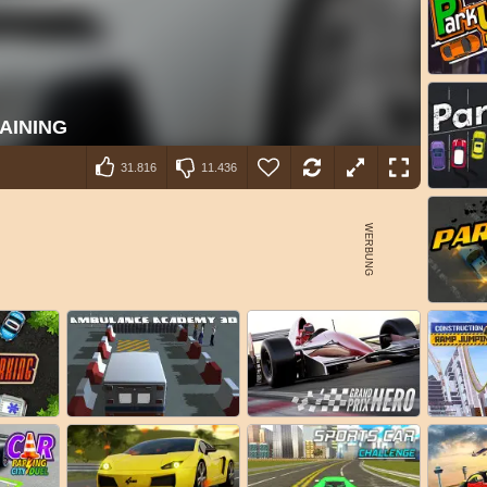
31.816
11.436