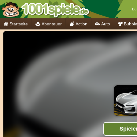
Du 
Startseite
Abenteuer
Action
Auto
Bubbl