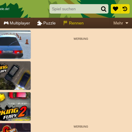
ele.de!
Multiplayer
Puzzle
Rennen
Mehr