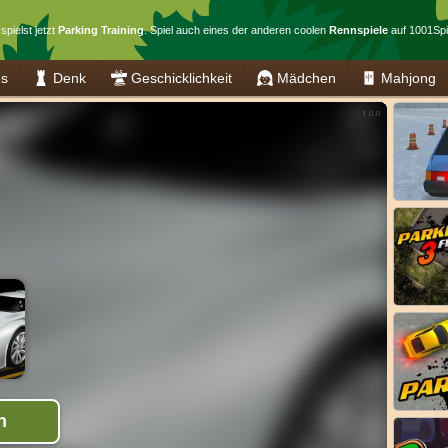
spielst jetzt
Parking Training
. Spiel auch eines der anderen coolen
Rennspiele
auf 1001Spi
es
Denk
Geschicklichkeit
Mädchen
Mahjong