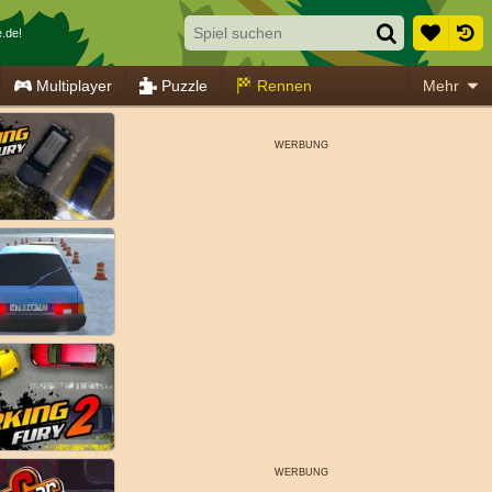
.de!
Multiplayer
Puzzle
Rennen
Mehr