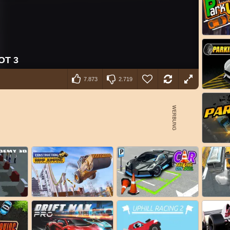
7.873
2.719