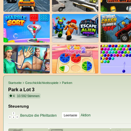
Startseite
Geschicklichkeitsspiele
Parken
Park a Lot 3
4
10.592
Stimmen
Steuerung
Aktion
Benutze die Pfeiltasten
Leertaste