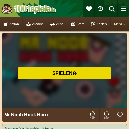
Action
Arcade
Auto
Brett
Karten
Mehr
SPIELEN
Mr Noob Hook Hero
5.575
1.805
Startseite
Actionspiele
Kämpfe