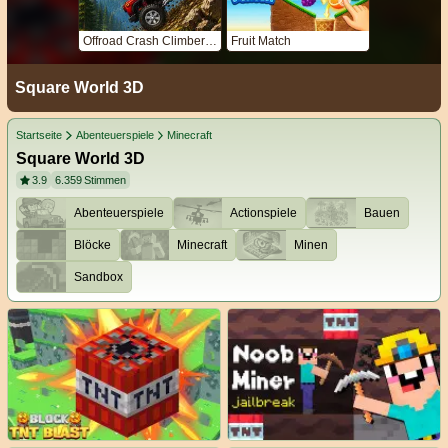
Offroad Crash Climber 4X4
Fruit Match
Square World 3D
Startseite
Abenteuerspiele
Minecraft
Square World 3D
3.9
6.359
Stimmen
Abenteuerspiele
Actionspiele
Bauen
Blöcke
Minecraft
Minen
Sandbox