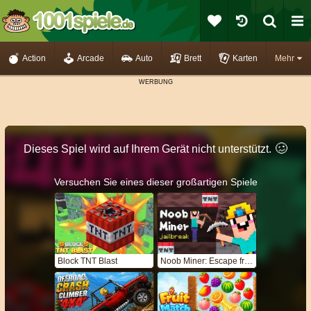
Action
Arcade
Auto
Brett
Karten
Mehr
🥴️
Dieses Spiel wird auf Ihrem Gerät nicht unterstützt.
Versuchen Sie eines dieser großartigen Spiele
Block TNT Blast
Noob Miner: Escape from Prison