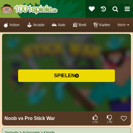
Action
Arcade
Auto
Brett
Karten
Mehr
SPIELEN
Noob vs Pro Stick War
5.791
1.780
Startseite
Actionspiele
Kämpfe