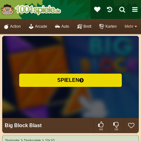
Action
Arcade
Auto
Brett
Karten
Mehr
SPIELEN
Big Block Blast
666
198
Startseite
Denkspiele
10x10