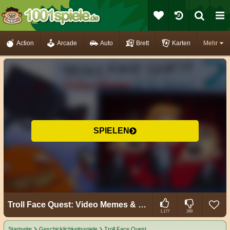
Action
Arcade
Auto
Brett
Karten
Mehr
SPIELEN
Troll Face Quest: Video Memes & TV Shows Part 2
1.177
399
Startseite
Geschicklichkeitsspiele
Troll Face Quest