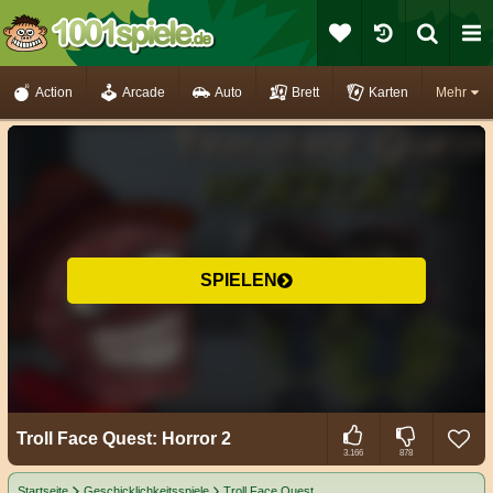
Action
Arcade
Auto
Brett
Karten
Mehr
SPIELEN
Troll Face Quest: Horror 2
3.166
878
Startseite
Geschicklichkeitsspiele
Troll Face Quest