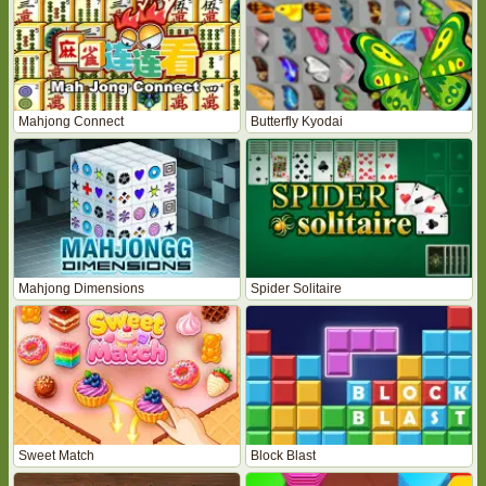
Mahjong Connect
Butterfly Kyodai
Mahjong Dimensions
Spider Solitaire
Sweet Match
Block Blast