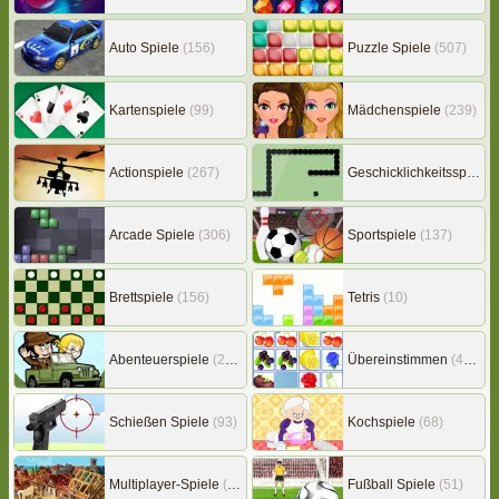
Auto Spiele
(156)
Puzzle Spiele
(507)
Kartenspiele
(99)
Mädchenspiele
(239)
Actionspiele
(267)
Geschicklichkeitsspiele
(
Arcade Spiele
(306)
Sportspiele
(137)
Brettspiele
(156)
Tetris
(10)
Abenteuerspiele
(217)
Übereinstimmen
(453)
Schießen Spiele
(93)
Kochspiele
(68)
Multiplayer-Spiele
(149)
Fußball Spiele
(51)