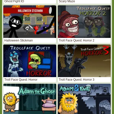
Ghost Fight IO
Scary Maze
Halloween Stickman
Troll Face Quest: Horror 2
Troll Face Quest: Horror
Troll Face Quest: Horror 3