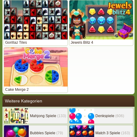
Gorillaz Tiles
Jewels Blitz 4
Cake Merge 2
Weitere Kategorien
Mahjong Spiele
(133)
Denkspiele
(606)
Bubbles Spiele
(79)
Match 3 Spiele
(163)