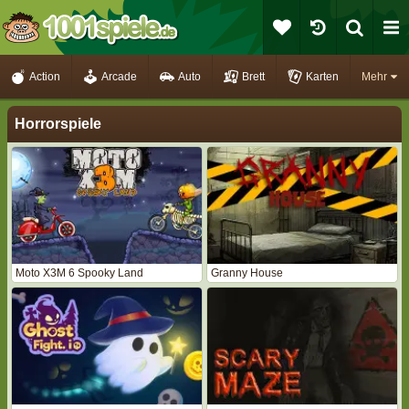
Action
Arcade
Auto
Brett
Karten
Mehr
Horrorspiele
Moto X3M 6 Spooky Land
Granny House