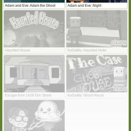
Adam and Eve: Adam the Ghost
Adam and Eve: Night
Haunted House
KoGaMa: Haunted Hotel
Escape from 1428 Elm Street
KoGaMa: Ghost House