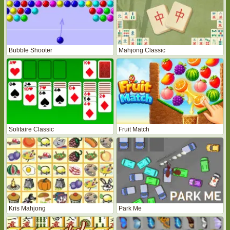
Bubble Shooter
Mahjong Classic
Solitaire Classic
Fruit Match
Kris Mahjong
Park Me