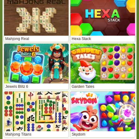
Mahjong Real
Hexa Stack
Jewels Blitz 6
Garden Tales
Mahjong Titans
Skydom