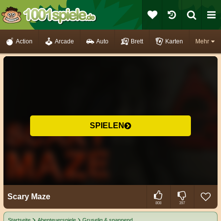
Action
Arcade
Auto
Brett
Karten
Mehr
SPIELEN
Scary Maze
808
397
Startseite
Abenteuerspiele
Gruselig & spannend