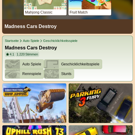
Mahjong Classic
Fruit Match
Madness Cars Destroy
Startseite
Auto Spiele
Geschicklichkeitsspiele
Madness Cars Destroy
4.1
1.220
Stimmen
Auto Spiele
Geschicklichkeitsspiele
Rennspiele
Stunts