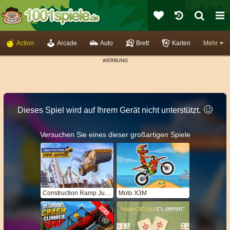
Action
Arcade
Auto
Brett
Karten
Mehr
🥴️
Dieses Spiel wird auf Ihrem Gerät nicht unterstützt.
Versuchen Sie eines dieser großartigen Spiele
Construction Ramp Jumping
Moto X3M