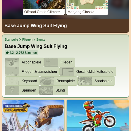
Offroad Crash Climber 4X4
Mahjong Classic
Base Jump Wing Suit Flying
Startseite
Fliegen
Stunts
Base Jump Wing Suit Flying
4.2
2.762
Stimmen
Actionspiele
Fliegen
Fliegen & ausweichen
Geschicklichkeitsspiele
Keyboard
Rennspiele
Sportspiele
Springen
Stunts