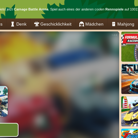
elst jetzt
Carnage Battle Arena
. Spiel auch eines der anderen coolen
Rennspiele
auf 1001S
es
Denk
Geschicklichkeit
Mädchen
Mahjong