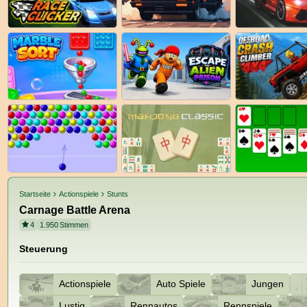
Startseite
Actionspiele
Stunts
Carnage Battle Arena
4
1.950
Stimmen
Steuerung
Actionspiele
Auto Spiele
Jungen
Lustig
Rennautos
Rennspiele