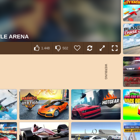
1.448
502