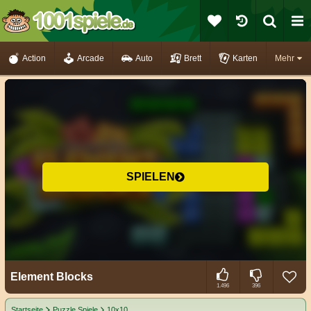
Action
Arcade
Auto
Brett
Karten
Mehr
SPIELEN
Element Blocks
1.496
396
Startseite
Puzzle Spiele
10x10