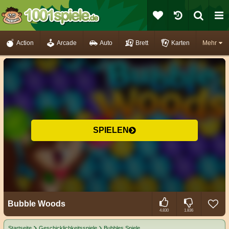
Action
Arcade
Auto
Brett
Karten
Mehr
SPIELEN
Bubble Woods
4.830
1.836
Startseite
Geschicklichkeitsspiele
Bubbles Spiele